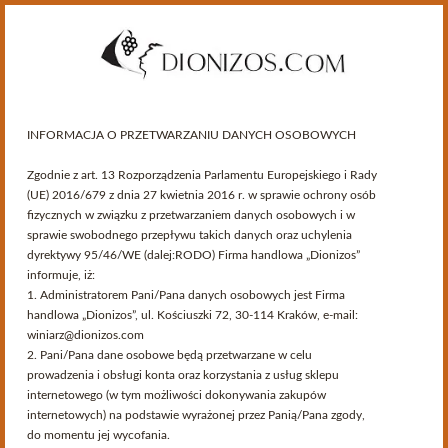
INFORMACJA O PRZETWARZANIU DANYCH OSOBOWYCH
Zgodnie z art. 13 Rozporządzenia Parlamentu Europejskiego i Rady
(UE) 2016/679 z dnia 27 kwietnia 2016 r. w sprawie ochrony osób
fizycznych w związku z przetwarzaniem danych osobowych i w
sprawie swobodnego przepływu takich danych oraz uchylenia
dyrektywy 95/46/WE (dalej:RODO) Firma handlowa „Dionizos”
informuje, iż:
Kategorie
1. Administratorem Pani/Pana danych osobowych jest Firma
handlowa „Dionizos”, ul. Kościuszki 72, 30-114 Kraków, e-mail:
winiarz@dionizos.com
>
Autentykacja
2. Pani/Pana dane osobowe będą przetwarzane w celu
prowadzenia i obsługi konta oraz korzystania z usług sklepu
internetowego (w tym możliwości dokonywania zakupów
Autentykacja
internetowych) na podstawie wyrażonej przez Panią/Pana zgody,
do momentu jej wycofania.