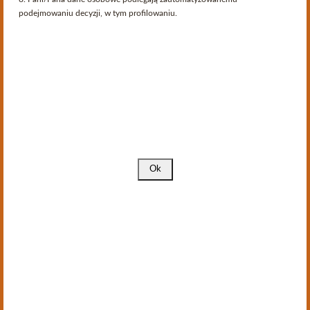
podejmowaniu decyzji, w tym profilowaniu.
Hasło
Zapomniałeś hasła?
Zaloguj
Ostatnio na blogu
Roczniki
Informacja