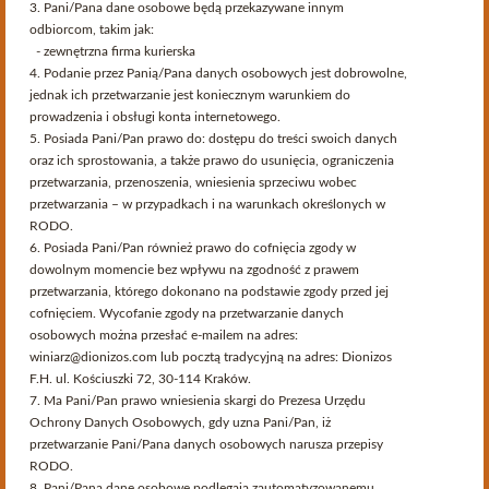
3. Pani/Pana dane osobowe będą przekazywane innym
odbiorcom, takim jak:
Utwórz konto
- zewnętrzna firma kurierska
4. Podanie przez Panią/Pana danych osobowych jest dobrowolne,
Wprowadź swój adres e-mail, aby utworzyć konto.
jednak ich przetwarzanie jest koniecznym warunkiem do
prowadzenia i obsługi konta internetowego.
Adres email
5. Posiada Pani/Pan prawo do: dostępu do treści swoich danych
oraz ich sprostowania, a także prawo do usunięcia, ograniczenia
przetwarzania, przenoszenia, wniesienia sprzeciwu wobec
przetwarzania – w przypadkach i na warunkach określonych w
Utwórz Konto
RODO.
Serwis przeznaczony dla osób pełnoletnich.
6. Posiada Pani/Pan również prawo do cofnięcia zgody w
Czy akceptujesz te warunki i masz ukończone 18 lat?
dowolnym momencie bez wpływu na zgodność z prawem
przetwarzania, którego dokonano na podstawie zgody przed jej
Strona korzysta z plików cookies w celu realizacji usług i zgodnie z
cofnięciem. Wycofanie zgody na przetwarzanie danych
Polityką Plików Cookies
. Możesz określić warunki przechowywania
osobowych można przesłać e-mailem na adres:
lub dostępu do plików cookies w Twojej przeglądarce.
winiarz@dionizos.com lub pocztą tradycyjną na adres: Dionizos
F.H. ul. Kościuszki 72, 30-114 Kraków.
7. Ma Pani/Pan prawo wniesienia skargi do Prezesa Urzędu
Już zarejestrowany?
Ochrony Danych Osobowych, gdy uzna Pani/Pan, iż
przetwarzanie Pani/Pana danych osobowych narusza przepisy
Adres email
RODO.
8. Pani/Pana dane osobowe podlegają zautomatyzowanemu