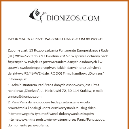
INFORMACJA O PRZETWARZANIU DANYCH OSOBOWYCH
Zgodnie z art. 13 Rozporządzenia Parlamentu Europejskiego i Rady
(UE) 2016/679 z dnia 27 kwietnia 2016 r. w sprawie ochrony osób
fizycznych w związku z przetwarzaniem danych osobowych i w
sprawie swobodnego przepływu takich danych oraz uchylenia
dyrektywy 95/46/WE (dalej:RODO) Firma handlowa „Dionizos”
informuje, iż:
Kategorie
1. Administratorem Pani/Pana danych osobowych jest Firma
handlowa „Dionizos”, ul. Kościuszki 72, 30-114 Kraków, e-mail:
winiarz@dionizos.com
>
Przewodnik Winiarski
>
Wina włoskie
2. Pani/Pana dane osobowe będą przetwarzane w celu
prowadzenia i obsługi konta oraz korzystania z usług sklepu
Wina włoskie
internetowego (w tym możliwości dokonywania zakupów
internetowych) na podstawie wyrażonej przez Panią/Pana zgody,
do momentu jej wycofania.