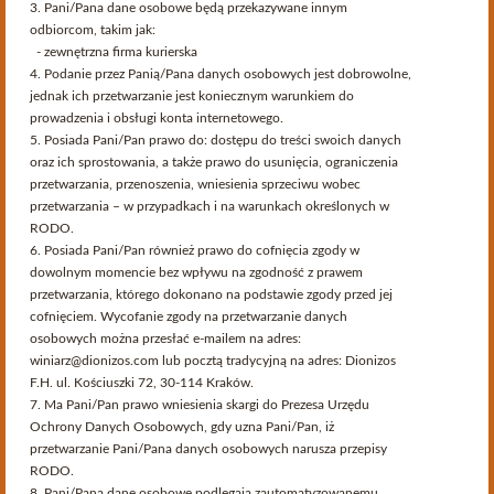
3. Pani/Pana dane osobowe będą przekazywane innym
zbacz więcej
odbiorcom, takim jak:
- zewnętrzna firma kurierska
4. Podanie przez Panią/Pana danych osobowych jest dobrowolne,
Wina włoskie
jednak ich przetwarzanie jest koniecznym warunkiem do
prowadzenia i obsługi konta internetowego.
5. Posiada Pani/Pan prawo do: dostępu do treści swoich danych
oraz ich sprostowania, a także prawo do usunięcia, ograniczenia
Lista podkategorii w Wina włoskie:
przetwarzania, przenoszenia, wniesienia sprzeciwu wobec
przetwarzania – w przypadkach i na warunkach określonych w
Producenci
Regiony Winiarskie
RODO.
6. Posiada Pani/Pan również prawo do cofnięcia zgody w
Wina włoskie już od wieków pojawiają się na stołach w każdym
dowolnym momencie bez wpływu na zgodność z prawem
zakątku naszego globu. Niezwykle popularne i uznane, zawdzięczają
przetwarzania, którego dokonano na podstawie zgody przed jej
swoją renomę wyjątkowej tradycji winiarskiej oraz doskonałym
cofnięciem. Wycofanie zgody na przetwarzanie danych
warunkom klimatycznym i geograficznym.
Dzięki odpowiedniemu
osobowych można przesłać e-mailem na adres:
dostosowaniu technologii produkcji włoskie wina stały się
winiarz@dionizos.com lub pocztą tradycyjną na adres: Dionizos
kwintesencją stylu, klasy i elegancji.
Dziś we Włoszech
F.H. ul. Kościuszki 72, 30-114 Kraków.
uprawianych jest ponad 600 odmian winorośli, co sprawia, że
bogactwo smaków i aromatów spełnia oczekiwania i wymagania
7. Ma Pani/Pan prawo wniesienia skargi do Prezesa Urzędu
nawet największych znawców tego szlachetnego trunku.
Ochrony Danych Osobowych, gdy uzna Pani/Pan, iż
przetwarzanie Pani/Pana danych osobowych narusza przepisy
W naszym kompleksowo zaopatrzonym sklepie z winami znajdą
RODO.
Państwo najlepsze włoskie wina o bogatym smaku i aromacie, które
umilą celebrację rodzinnych obiadów, kolacji oraz różnego rodzaju
8. Pani/Pana dane osobowe podlegają zautomatyzowanemu