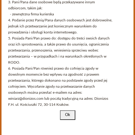
Serwis przeznaczony dla osób pełnoletnich.
3. Pani/Pana dane osobowe będą przekazywane innym
Czy akceptujesz te warunki i masz ukończone 18 lat?
odbiorcom, takim jak:
Producenci
- zewnętrzna firma kurierska
Strona korzysta z plików cookies w celu realizacji usług i zgodnie z
4. Podanie przez Panią/Pana danych osobowych jest dobrowolne,
Polityką Plików Cookies
. Możesz określić warunki przechowywania
jednak ich przetwarzanie jest koniecznym warunkiem do
lub dostępu do plików cookies w Twojej przeglądarce.
prowadzenia i obsługi konta internetowego.
Lista podkategorii w Producenci:
5. Posiada Pani/Pan prawo do: dostępu do treści swoich danych
oraz ich sprostowania, a także prawo do usunięcia, ograniczenia
Delord
przetwarzania, przenoszenia, wniesienia sprzeciwu wobec
przetwarzania – w przypadkach i na warunkach określonych w
RODO.
6. Posiada Pani/Pan również prawo do cofnięcia zgody w
dowolnym momencie bez wpływu na zgodność z prawem
przetwarzania, którego dokonano na podstawie zgody przed jej
Ostatnio na blogu
cofnięciem. Wycofanie zgody na przetwarzanie danych
osobowych można przesłać e-mailem na adres:
winiarz@dionizos.com lub pocztą tradycyjną na adres: Dionizos
Roczniki
F.H. ul. Kościuszki 72, 30-114 Kraków.
7. Ma Pani/Pan prawo wniesienia skargi do Prezesa Urzędu
Ochrony Danych Osobowych, gdy uzna Pani/Pan, iż
Informacja
przetwarzanie Pani/Pana danych osobowych narusza przepisy
RODO.
8. Pani/Pana dane osobowe podlegają zautomatyzowanemu