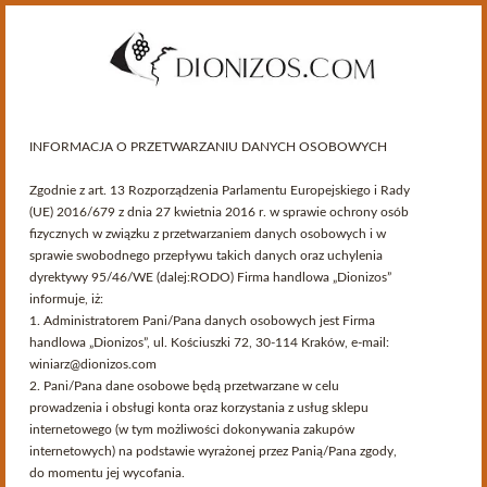
INFORMACJA O PRZETWARZANIU DANYCH OSOBOWYCH
Zgodnie z art. 13 Rozporządzenia Parlamentu Europejskiego i Rady
(UE) 2016/679 z dnia 27 kwietnia 2016 r. w sprawie ochrony osób
fizycznych w związku z przetwarzaniem danych osobowych i w
sprawie swobodnego przepływu takich danych oraz uchylenia
dyrektywy 95/46/WE (dalej:RODO) Firma handlowa „Dionizos”
informuje, iż:
Kategorie
1. Administratorem Pani/Pana danych osobowych jest Firma
handlowa „Dionizos”, ul. Kościuszki 72, 30-114 Kraków, e-mail:
winiarz@dionizos.com
>
Przewodnik Winiarski
>
Armaniaki
>
Producenci
2. Pani/Pana dane osobowe będą przetwarzane w celu
prowadzenia i obsługi konta oraz korzystania z usług sklepu
Producenci
internetowego (w tym możliwości dokonywania zakupów
internetowych) na podstawie wyrażonej przez Panią/Pana zgody,
do momentu jej wycofania.