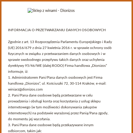
INFORMACJA O PRZETWARZANIU DANYCH OSOBOWYCH
Zgodnie z art. 13 Rozporządzenia Parlamentu Europejskiego i Rady
Kategorie
(UE) 2016/679 z dnia 27 kwietnia 2016 r. w sprawie ochrony osób
fizycznych w związku z przetwarzaniem danych osobowych i w
sprawie swobodnego przepływu takich danych oraz uchylenia
>
Przewodnik Winiarski
>
Wina węgierskie
>
Producenci
dyrektywy 95/46/WE (dalej:RODO) Firma handlowa „Dionizos”
informuje, iż:
Producenci
1. Administratorem Pani/Pana danych osobowych jest Firma
handlowa „Dionizos”, ul. Kościuszki 72, 30-114 Kraków, e-mail:
winiarz@dionizos.com
2. Pani/Pana dane osobowe będą przetwarzane w celu
prowadzenia i obsługi konta oraz korzystania z usług sklepu
Ostatnio na blogu
internetowego (w tym możliwości dokonywania zakupów
Serwis przeznaczony dla osób pełnoletnich.
internetowych) na podstawie wyrażonej przez Panią/Pana zgody,
Czy akceptujesz te warunki i masz ukończone 18 lat?
Roczniki
do momentu jej wycofania.
3. Pani/Pana dane osobowe będą przekazywane innym
Strona korzysta z plików cookies w celu realizacji usług i zgodnie z
odbiorcom, takim jak:
Polityką Plików Cookies
. Możesz określić warunki przechowywania