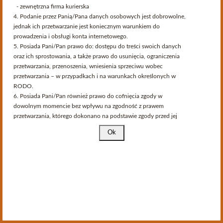
- zewnętrzna firma kurierska
lub dostępu do plików cookies w Twojej przeglądarce.
Producenci
4. Podanie przez Panią/Pana danych osobowych jest dobrowolne,
jednak ich przetwarzanie jest koniecznym warunkiem do
prowadzenia i obsługi konta internetowego.
Lista podkategorii w Producenci:
5. Posiada Pani/Pan prawo do: dostępu do treści swoich danych
oraz ich sprostowania, a także prawo do usunięcia, ograniczenia
Bock
Megyer & Pajzos
przetwarzania, przenoszenia, wniesienia sprzeciwu wobec
przetwarzania – w przypadkach i na warunkach określonych w
RODO.
6. Posiada Pani/Pan również prawo do cofnięcia zgody w
dowolnym momencie bez wpływu na zgodność z prawem
przetwarzania, którego dokonano na podstawie zgody przed jej
cofnięciem. Wycofanie zgody na przetwarzanie danych
Informacja
osobowych można przesłać e-mailem na adres:
winiarz@dionizos.com lub pocztą tradycyjną na adres: Dionizos
F.H. ul. Kościuszki 72, 30-114 Kraków.
7. Ma Pani/Pan prawo wniesienia skargi do Prezesa Urzędu
Ochrony Danych Osobowych, gdy uzna Pani/Pan, iż
Odstąp od umowy
Sprawdź status zwrotu
przetwarzanie Pani/Pana danych osobowych narusza przepisy
RODO.
8. Pani/Pana dane osobowe podlegają zautomatyzowanemu
podejmowaniu decyzji, w tym profilowaniu.