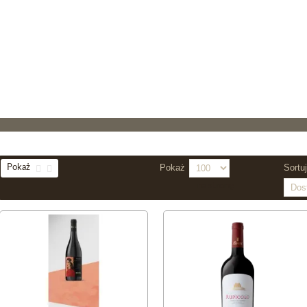
Pokaż
Sortu
Pokaż
na stronę