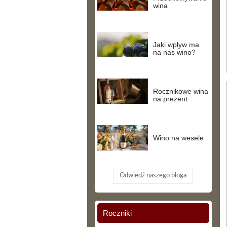
wina
Jaki wpływ ma
na nas wino?
Rocznikowe wina
na prezent
Wino na wesele
Odwiedź naszego bloga
Roczniki