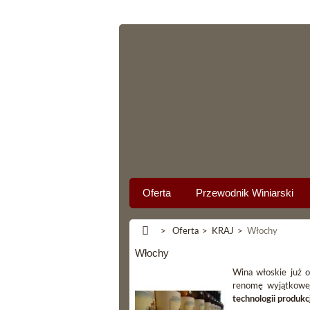
Oferta
Przewodnik Winiarski
>
Oferta
>
KRAJ
>
Włochy
Włochy
Wina włoskie już o
renomę wyjątkowej
technologii produkcj