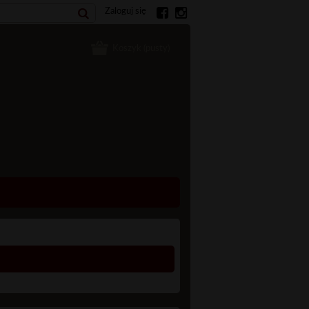
Zaloguj się
Koszyk
(pusty)