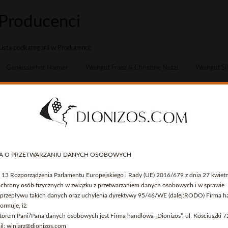
Producenci
Lista podkategorii w Producenci:
Geniesserhof Haimer
Weingut Franz & Christine Netzl
Weingut Sil
A O PRZETWARZANIU DANYCH OSOBOWYCH
t. 13 Rozporządzenia Parlamentu Europejskiego i Rady (UE) 2016/679 z dnia 27 kwiet
 ochrony osób fizycznych w związku z przetwarzaniem danych osobowych i w sprawie
Serwis przeznaczony dla osób pełnoletnich.
rzepływu takich danych oraz uchylenia dyrektywy 95/46/WE (dalej:RODO) Firma 
Czy akceptujesz te warunki i masz ukończone 18 lat?
ormuje, iż:
atorem Pani/Pana danych osobowych jest Firma handlowa „Dionizos”, ul. Kościuszki 7
Strona korzysta z plików cookies w celu realizacji usług i zgodnie z
il: winiarz@dionizos.com
Polityką Plików Cookies
. Możesz określić warunki przechowywania