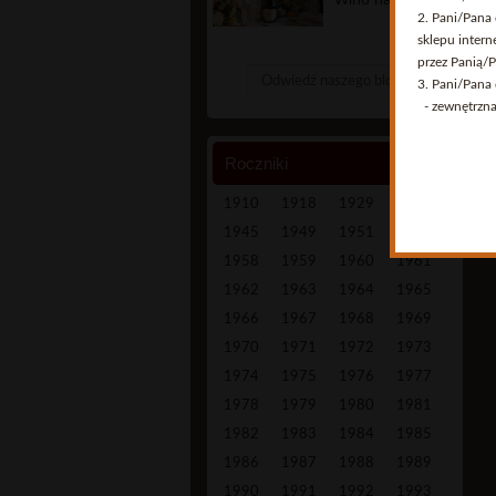
2. Pani/Pana
sklepu inter
przez Panią/
Odwiedź naszego bloga
3. Pani/Pana
- zewnętrzna 
4. Podanie p
warunkiem do
Roczniki
5. Posiada Pa
usunięcia, og
1910
1918
1929
1935
przypadkach 
1945
1949
1951
1955
6. Posiada P
1958
1959
1960
1961
prawem przet
przetwarzani
1962
1963
1964
1965
tradycyjną na
1966
1967
1968
1969
7. Ma Pani/P
1970
1971
1972
1973
Pani/Pan, iż
8. Pani/Pana
1974
1975
1976
1977
1978
1979
1980
1981
1982
1983
1984
1985
1986
1987
1988
1989
1990
1991
1992
1993