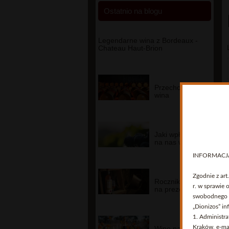
Ostatnio na blogu
Legendarne wina z Bordeaux -
Chateau Haut-Brion
Przechowywanie
wina
Jaki wpływ ma
na nas wino?
INFORMACJ
Zgodnie z ar
Rocznikowe wina
r. w sprawie
na prezent
swobodnego p
„Dionizos” inf
1. Administr
Kraków, e-ma
Wino na wesele