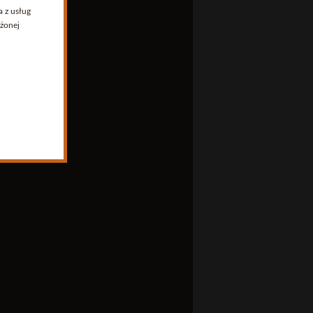
a z usług
żonej
oniecznym
awo do
w
dność z
ody na
cztą
a
waniu.