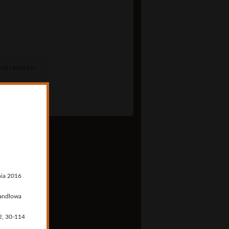
via Heinrich
nia 2016
handlowa
2, 30-114