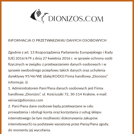
INFORMACJA O PRZETWARZANIU DANYCH OSOBOWYCH
Zgodnie z art. 13 Rozporządzenia Parlamentu Europejskiego i Rady
(UE) 2016/679 z dnia 27 kwietnia 2016 r. w sprawie ochrony osób
fizycznych w związku z przetwarzaniem danych osobowych i w
sprawie swobodnego przepływu takich danych oraz uchylenia
dyrektywy 95/46/WE (dalej:RODO) Firma handlowa „Dionizos”
informuje, iż:
Kategorie
1. Administratorem Pani/Pana danych osobowych jest Firma
handlowa „Dionizos”, ul. Kościuszki 72, 30-114 Kraków, e-mail:
winiarz@dionizos.com
>
Przewodnik Winiarski
>
Wina francuskie
>
2. Pani/Pana dane osobowe będą przetwarzane w celu
Regiony Winiarskie
>
Bordeaux
prowadzenia i obsługi konta oraz korzystania z usług sklepu
internetowego (w tym możliwości dokonywania zakupów
Bordeaux
internetowych) na podstawie wyrażonej przez Panią/Pana zgody,
do momentu jej wycofania.