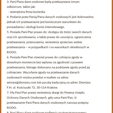
3. Pani/Pana dane osobowe będą przekazywane innym
odbiorcom, takim jak:
zbacz więcej
- zewnętrzna firma kurierska
4. Podanie przez Panią/Pana danych osobowych jest dobrowolne,
jednak ich przetwarzanie jest koniecznym warunkiem do
prowadzenia i obsługi konta internetowego.
Bordeaux
5. Posiada Pani/Pan prawo do: dostępu do treści swoich danych
oraz ich sprostowania, a także prawo do usunięcia, ograniczenia
przetwarzania, przenoszenia, wniesienia sprzeciwu wobec
Bordeaux:
największy zwarty obszar produkcji wina jakościowego
przetwarzania – w przypadkach i na warunkach określonych w
na świecie. Na jego terenie istnieje ok. 8000 posiadłości
RODO.
winiarskich, zwanych
château
, które wytwarzają światowej sławy
wina. Złożony system subregionalnych i gminnych apelacji oraz
6. Posiada Pani/Pan również prawo do cofnięcia zgody w
klasyfikacja ustanawia między nimi jakościową hierarchię. Pojęcie
dowolnym momencie bez wpływu na zgodność z prawem
pojedynczej winnicy nie odgrywa większej roli, istotne jest
château
,
przetwarzania, którego dokonano na podstawie zgody przed jej
do której ta należy.
cofnięciem. Wycofanie zgody na przetwarzanie danych
osobowych można przesłać e-mailem na adres:
Typowe dla regionu są wytrawne, długowieczne czerwone wina,
bardziej owocowe w Médoc, delikatniejsze w Saint-
winiarz@dionizos.com lub pocztą tradycyjną na adres: Dionizos
Émilion i Pomerol. Niecałe 20% produkcji to wina białe, z których
F.H. ul. Kościuszki 72, 30-114 Kraków.
najlepsze są botrytyzowane słodkie sauternes i barsac. Najbardziej
7. Ma Pani/Pan prawo wniesienia skargi do Prezesa Urzędu
pełne charakteru wina białe pochodzą z podregionu Graves na
Ochrony Danych Osobowych, gdy uzna Pani/Pan, iż
południowy wschód od Bordeaux
Od 1990 roku istnieje także
.
przetwarzanie Pani/Pana danych osobowych narusza przepisy
apelacja dla białego i różowego wina musującego, AOC Crémant de
RODO.
Bordeaux, wcześniej sprzedawanego jako Bordeaux Mousseux AOC.
8. Pani/Pana dane osobowe podlegają zautomatyzowanemu