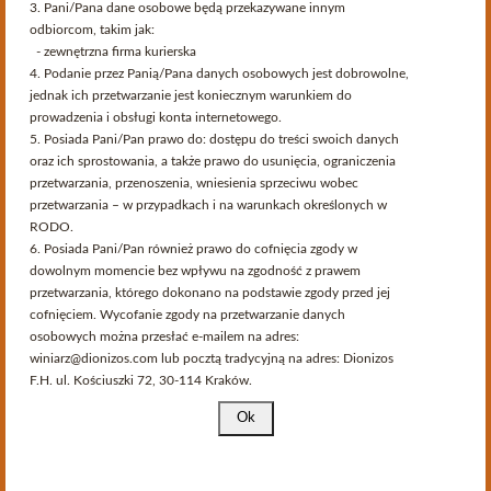
Serwis przeznaczony dla osób pełnoletnich.
3. Pani/Pana dane osobowe będą przekazywane innym
Czy akceptujesz te warunki i masz ukończone 18 lat?
odbiorcom, takim jak:
Producenci
- zewnętrzna firma kurierska
Strona korzysta z plików cookies w celu realizacji usług i zgodnie z
4. Podanie przez Panią/Pana danych osobowych jest dobrowolne,
Polityką Plików Cookies
. Możesz określić warunki przechowywania
jednak ich przetwarzanie jest koniecznym warunkiem do
lub dostępu do plików cookies w Twojej przeglądarce.
prowadzenia i obsługi konta internetowego.
Lista podkategorii w Producenci:
5. Posiada Pani/Pan prawo do: dostępu do treści swoich danych
oraz ich sprostowania, a także prawo do usunięcia, ograniczenia
Movia
Santomas
przetwarzania, przenoszenia, wniesienia sprzeciwu wobec
przetwarzania – w przypadkach i na warunkach określonych w
RODO.
6. Posiada Pani/Pan również prawo do cofnięcia zgody w
dowolnym momencie bez wpływu na zgodność z prawem
przetwarzania, którego dokonano na podstawie zgody przed jej
Ostatnio na blogu
cofnięciem. Wycofanie zgody na przetwarzanie danych
osobowych można przesłać e-mailem na adres:
winiarz@dionizos.com lub pocztą tradycyjną na adres: Dionizos
Roczniki
F.H. ul. Kościuszki 72, 30-114 Kraków.
7. Ma Pani/Pan prawo wniesienia skargi do Prezesa Urzędu
Ochrony Danych Osobowych, gdy uzna Pani/Pan, iż
Informacja
przetwarzanie Pani/Pana danych osobowych narusza przepisy
RODO.
8. Pani/Pana dane osobowe podlegają zautomatyzowanemu