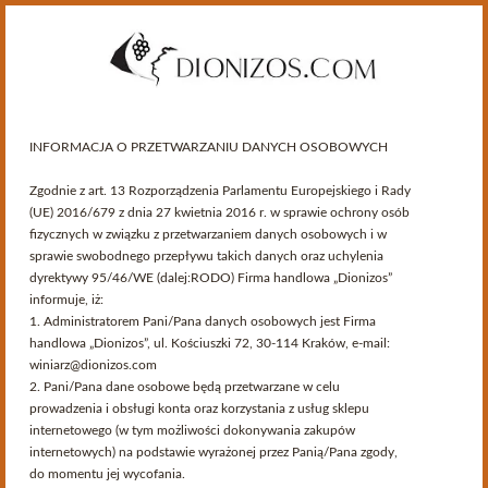
INFORMACJA O PRZETWARZANIU DANYCH OSOBOWYCH
Zgodnie z art. 13 Rozporządzenia Parlamentu Europejskiego i Rady
(UE) 2016/679 z dnia 27 kwietnia 2016 r. w sprawie ochrony osób
fizycznych w związku z przetwarzaniem danych osobowych i w
sprawie swobodnego przepływu takich danych oraz uchylenia
dyrektywy 95/46/WE (dalej:RODO) Firma handlowa „Dionizos”
informuje, iż:
Kategorie
1. Administratorem Pani/Pana danych osobowych jest Firma
handlowa „Dionizos”, ul. Kościuszki 72, 30-114 Kraków, e-mail:
winiarz@dionizos.com
>
Przewodnik Winiarski
>
Wina słoweńskie
>
Producenci
2. Pani/Pana dane osobowe będą przetwarzane w celu
prowadzenia i obsługi konta oraz korzystania z usług sklepu
Producenci
internetowego (w tym możliwości dokonywania zakupów
internetowych) na podstawie wyrażonej przez Panią/Pana zgody,
do momentu jej wycofania.