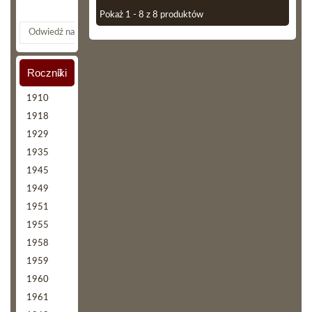
wesele
Pokaż 1 - 8 z 8 produktów
Odwiedź naszego bloga
Roczniki
1910
1918
1929
1935
1945
1949
1951
1955
1958
1959
1960
1961