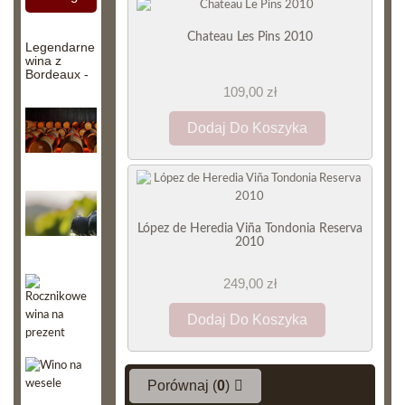
Chateau Les Pins 2010
Legendarne
wina z
Bordeaux -
Chateau
109,00 zł
Haut-Brion
Dodaj Do Koszyka
Przechowywanie
wina
Jaki
wpływ
López de Heredia Viña Tondonia Reserva
ma
2010
na
nas
wino?
249,00 zł
Rocznikowe
wina na
Dodaj Do Koszyka
prezent
Wino
Porównaj (
0
)
na