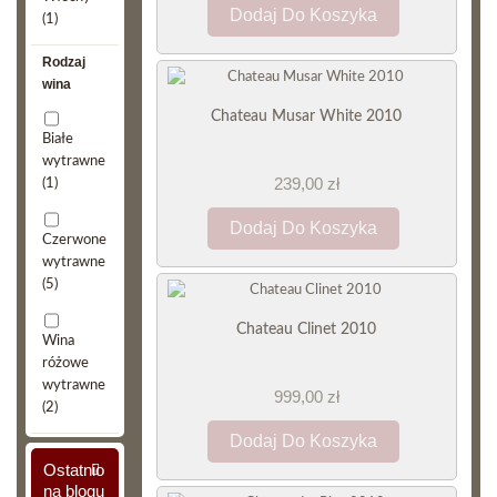
Dodaj Do Koszyka
(1)
Rodzaj
wina
Chateau Musar White 2010
Białe
wytrawne
239,00 zł
(1)
Dodaj Do Koszyka
Czerwone
wytrawne
(5)
Chateau Clinet 2010
Wina
różowe
wytrawne
999,00 zł
(2)
Dodaj Do Koszyka
Ostatnio
na blogu