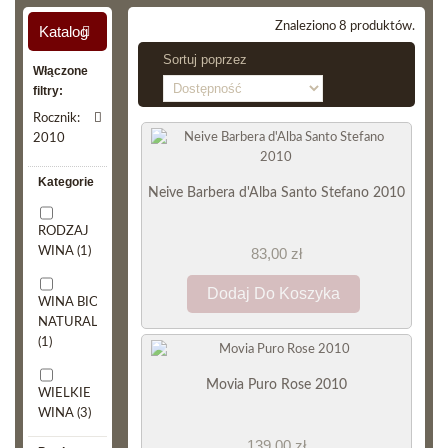
Znaleziono 8 produktów.
Katalog
Sortuj poprzez
Włączone
filtry:
Rocznik:
2010
Kategorie
Neive Barbera d'Alba Santo Stefano 2010
RODZAJ
WINA
(1)
83,00 zł
Dodaj Do Koszyka
WINA BIO,
NATURALNE
(1)
Movia Puro Rose 2010
WIELKIE
WINA
(3)
139,00 zł