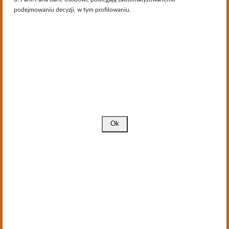
podejmowaniu decyzji, w tym profilowaniu.
Dodaj Do Koszyka
Porównaj (
0
)
Pokaż 1 - 1 z 1 produkt
Katalog
Ostatnio na blogu
Roczniki
Informacja