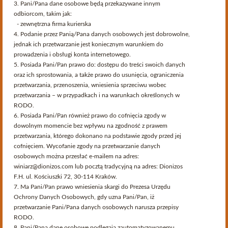
3. Pani/Pana dane osobowe będą przekazywane innym
Znaleziono 1 produkt.
odbiorcom, takim jak:
- zewnętrzna firma kurierska
Sortuj poprzez
Dostępność
4. Podanie przez Panią/Pana danych osobowych jest dobrowolne,
jednak ich przetwarzanie jest koniecznym warunkiem do
prowadzenia i obsługi konta internetowego.
5. Posiada Pani/Pan prawo do: dostępu do treści swoich danych
oraz ich sprostowania, a także prawo do usunięcia, ograniczenia
przetwarzania, przenoszenia, wniesienia sprzeciwu wobec
przetwarzania – w przypadkach i na warunkach określonych w
RODO.
Serwis przeznaczony dla osób pełnoletnich.
6. Posiada Pani/Pan również prawo do cofnięcia zgody w
Czy akceptujesz te warunki i masz ukończone 18 lat?
dowolnym momencie bez wpływu na zgodność z prawem
przetwarzania, którego dokonano na podstawie zgody przed jej
Strona korzysta z plików cookies w celu realizacji usług i zgodnie z
cofnięciem. Wycofanie zgody na przetwarzanie danych
Polityką Plików Cookies
. Możesz określić warunki przechowywania
osobowych można przesłać e-mailem na adres:
lub dostępu do plików cookies w Twojej przeglądarce.
winiarz@dionizos.com lub pocztą tradycyjną na adres: Dionizos
F.H. ul. Kościuszki 72, 30-114 Kraków.
7. Ma Pani/Pan prawo wniesienia skargi do Prezesa Urzędu
Delord Bas Armagnac 1998
Ochrony Danych Osobowych, gdy uzna Pani/Pan, iż
przetwarzanie Pani/Pana danych osobowych narusza przepisy
RODO.
549,00 zł
8. Pani/Pana dane osobowe podlegają zautomatyzowanemu