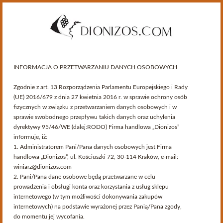
INFORMACJA O PRZETWARZANIU DANYCH OSOBOWYCH
Zgodnie z art. 13 Rozporządzenia Parlamentu Europejskiego i Rady
(UE) 2016/679 z dnia 27 kwietnia 2016 r. w sprawie ochrony osób
fizycznych w związku z przetwarzaniem danych osobowych i w
sprawie swobodnego przepływu takich danych oraz uchylenia
dyrektywy 95/46/WE (dalej:RODO) Firma handlowa „Dionizos”
informuje, iż:
Kategorie
1. Administratorem Pani/Pana danych osobowych jest Firma
handlowa „Dionizos”, ul. Kościuszki 72, 30-114 Kraków, e-mail:
winiarz@dionizos.com
>
Oferta
2. Pani/Pana dane osobowe będą przetwarzane w celu
Oferta > Rocznik 1998
prowadzenia i obsługi konta oraz korzystania z usług sklepu
internetowego (w tym możliwości dokonywania zakupów
internetowych) na podstawie wyrażonej przez Panią/Pana zgody,
do momentu jej wycofania.