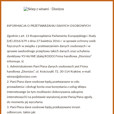
INFORMACJA O PRZETWARZANIU DANYCH OSOBOWYCH
Zgodnie z art. 13 Rozporządzenia Parlamentu Europejskiego i Rady
Kategorie
(UE) 2016/679 z dnia 27 kwietnia 2016 r. w sprawie ochrony osób
fizycznych w związku z przetwarzaniem danych osobowych i w
sprawie swobodnego przepływu takich danych oraz uchylenia
>
Oferta
dyrektywy 95/46/WE (dalej:RODO) Firma handlowa „Dionizos”
Oferta > Rocznik 1980
informuje, iż:
1. Administratorem Pani/Pana danych osobowych jest Firma
handlowa „Dionizos”, ul. Kościuszki 72, 30-114 Kraków, e-mail:
winiarz@dionizos.com
2. Pani/Pana dane osobowe będą przetwarzane w celu
prowadzenia i obsługi konta oraz korzystania z usług sklepu
Katalog
internetowego (w tym możliwości dokonywania zakupów
internetowych) na podstawie wyrażonej przez Panią/Pana zgody,
Ostatnio na blogu
do momentu jej wycofania.
3. Pani/Pana dane osobowe będą przekazywane innym
odbiorcom, takim jak: