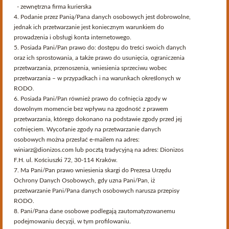
Roczniki
- zewnętrzna firma kurierska
4. Podanie przez Panią/Pana danych osobowych jest dobrowolne,
jednak ich przetwarzanie jest koniecznym warunkiem do
Znaleziono 2 produktów.
prowadzenia i obsługi konta internetowego.
Sortuj poprzez
Dostępność
5. Posiada Pani/Pan prawo do: dostępu do treści swoich danych
Serwis przeznaczony dla osób pełnoletnich.
oraz ich sprostowania, a także prawo do usunięcia, ograniczenia
Czy akceptujesz te warunki i masz ukończone 18 lat?
przetwarzania, przenoszenia, wniesienia sprzeciwu wobec
przetwarzania – w przypadkach i na warunkach określonych w
Strona korzysta z plików cookies w celu realizacji usług i zgodnie z
Delord Bas Armagnac 1980
RODO.
Polityką Plików Cookies
. Możesz określić warunki przechowywania
6. Posiada Pani/Pan również prawo do cofnięcia zgody w
lub dostępu do plików cookies w Twojej przeglądarce.
dowolnym momencie bez wpływu na zgodność z prawem
699,00 zł
przetwarzania, którego dokonano na podstawie zgody przed jej
cofnięciem. Wycofanie zgody na przetwarzanie danych
Dodaj Do Koszyka
osobowych można przesłać e-mailem na adres:
winiarz@dionizos.com lub pocztą tradycyjną na adres: Dionizos
F.H. ul. Kościuszki 72, 30-114 Kraków.
7. Ma Pani/Pan prawo wniesienia skargi do Prezesa Urzędu
Ochrony Danych Osobowych, gdy uzna Pani/Pan, iż
Prunier Cognac 1980 Petite Champagne
przetwarzanie Pani/Pana danych osobowych narusza przepisy
RODO.
8. Pani/Pana dane osobowe podlegają zautomatyzowanemu
1 499,00 zł
podejmowaniu decyzji, w tym profilowaniu.