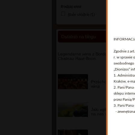
Rodzaj wina
Białe słodkie
(1)
Ostatnio na blogu
INFORMACJ
Zgodnie z ar
Legendarne wina z Bordeaux -
r. w sprawie
Chateau Haut-Brion
swobodnego p
„Dionizos” inf
1. Administr
Przechowywanie
Kraków, e-ma
wina
2. Pani/Pana
sklepu inter
przez Panią/
3. Pani/Pana
Jaki wpływ ma
- zewnętrzna 
na nas wino?
4. Podanie p
warunkiem do
5. Posiada Pa