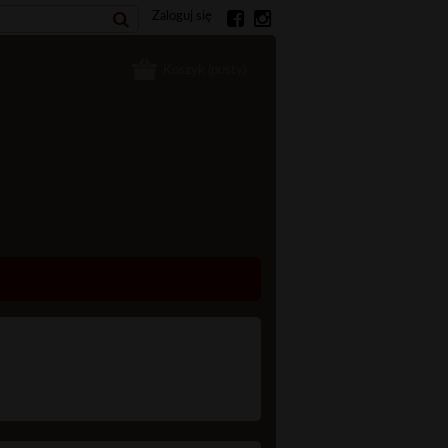
Zaloguj się
Koszyk
(pusty)