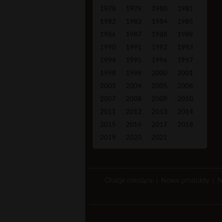
1978
1979
1980
1981
1982
1983
1984
1985
1986
1987
1988
1989
1990
1991
1992
1993
1994
1995
1996
1997
1998
1999
2000
2001
2003
2004
2005
2006
2007
2008
2009
2010
2011
2012
2013
2014
2015
2016
2017
2018
2019
2020
2021
Okazje miesiąca
Nowe produkty
N