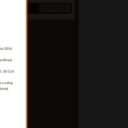
Porównaj (
0
)
nia 2016
handlowa
2, 30-114
a z usług
żonej
oniecznym
awo do