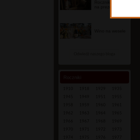
usunięcia, og
Rocznikowe wina
na prezent
przypadkach 
6. Posiada P
prawem przet
przetwarzani
Wino na wesele
tradycyjną na
7. Ma Pani/P
Pani/Pan, iż
8. Pani/Pana
Odwiedź naszego bloga
Roczniki
1910
1918
1929
1935
1945
1949
1951
1955
1958
1959
1960
1961
1962
1963
1964
1965
1966
1967
1968
1969
1970
1971
1972
1973
1974
1975
1976
1977