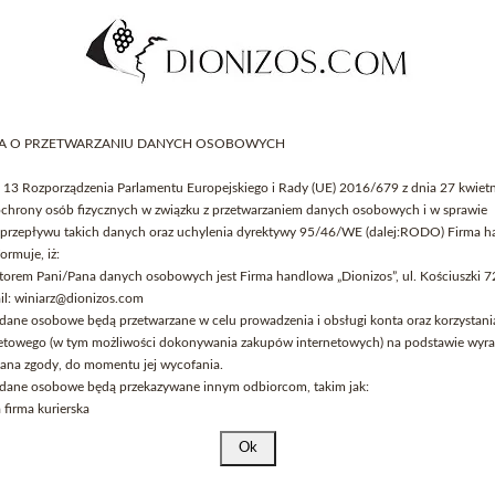
Pokaż 1 - 2 z 2 produktów
A O PRZETWARZANIU DANYCH OSOBOWYCH
t. 13 Rozporządzenia Parlamentu Europejskiego i Rady (UE) 2016/679 z dnia 27 kwiet
 ochrony osób fizycznych w związku z przetwarzaniem danych osobowych i w sprawie
Serwis przeznaczony dla osób pełnoletnich.
rzepływu takich danych oraz uchylenia dyrektywy 95/46/WE (dalej:RODO) Firma 
Czy akceptujesz te warunki i masz ukończone 18 lat?
ormuje, iż:
atorem Pani/Pana danych osobowych jest Firma handlowa „Dionizos”, ul. Kościuszki 7
Strona korzysta z plików cookies w celu realizacji usług i zgodnie z
il: winiarz@dionizos.com
Polityką Plików Cookies
. Możesz określić warunki przechowywania
 dane osobowe będą przetwarzane w celu prowadzenia i obsługi konta oraz korzystani
lub dostępu do plików cookies w Twojej przeglądarce.
netowego (w tym możliwości dokonywania zakupów internetowych) na podstawie wyra
Pana zgody, do momentu jej wycofania.
 dane osobowe będą przekazywane innym odbiorcom, takim jak:
firma kurierska
rzez Panią/Pana danych osobowych jest dobrowolne, jednak ich przetwarzanie jest k
 prowadzenia i obsługi konta internetowego.
ni/Pan prawo do: dostępu do treści swoich danych oraz ich sprostowania, a także pr