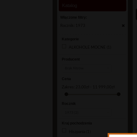
Katalog
Włączone filtry:
Rocznik: 1973
Kategorie
ALKOHOLE MOCNE
(1)
Producent
Brak filtrów
Cena
Zakres:
23,00zł - 11 999,00zł
Rocznik
1973 (2)
Kraj pochodzenia
Hiszpania
(1)