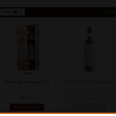
Sortu
Pokaż
Delord Bas Armagnac 1973
DON P.X 1973 Vieja Cosecha
849,00 zł
699,00 zł
Dodaj Do Koszyka
Dodaj Do Koszyka