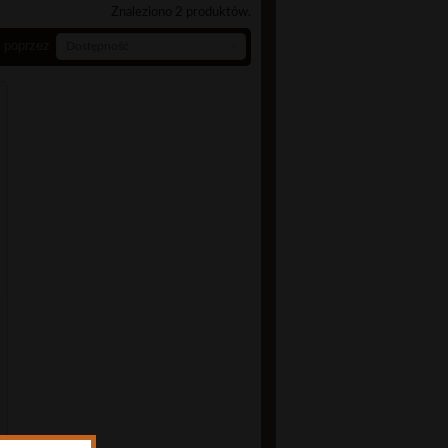
Znaleziono 2 produktów.
j poprzez
Dostępność